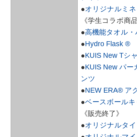
●
オリジナルミネ
《学生コラボ商
●
高機能タオル・
●
Hydro Flask
●
KUIS New Tシ
●
KUIS New 
ンツ
●
NEW ERA®
●
ベースボールキ
《販売終了》
●
オリジナルタイ
●
オリジナルマイ