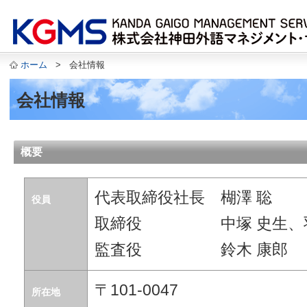
ホーム
>
会社情報
会社情報
概要
代表取締役社長 楜澤 聡
役員
取締役 中塚 史生、羽
監査役 鈴木 康郎
〒101-0047
所在地